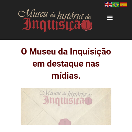
Ir
para
o
conteúdo
O Museu da Inquisição
em destaque nas
mídias.